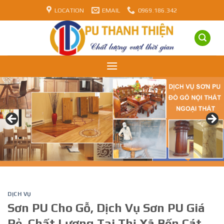
Skip
LOCATION
EMAIL
0969.186.342
to
content
DỊCH VỤ
Sơn PU Cho Gỗ, Dịch Vụ Sơn PU Giá
Rẻ, Chất Lượng Tại Thị Xã Bến Cát,