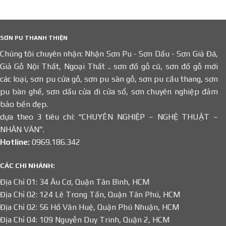
SƠN PU THANH THIỆN
Chúng tôi chuyên nhận: Nhận Sơn Pu - Sơn Dầu - Sơn Giả Đá,
Giả Gỗ Nội Thất, Ngoại Thất .. sơn đồ gỗ cũ, sơn đồ gỗ mới
các loại, sơn pu cửa gỗ, sơn pu sàn gỗ, sơn pu cầu thang, sơn
pu bàn ghế, sơn dầu cửa đi cửa sổ, sơn chuyên nghiệp đảm
bảo bền đẹp.
dựa theo 3 tiêu chí: “CHUYÊN NGHIỆP – NGHỆ THUẬT –
NHÂN VĂN”.
Hotline:
0969.186.342
CÁC CHI NHÁNH:
Địa Chỉ 01: 34 Âu Cơ, Quận Tân Bình, HCM
Địa Chỉ 02: 124 Lê Trong Tấn, Quận Tân Phú, HCM
Địa Chỉ 02: 56 Hồ Văn Huệ, Quận Phú Nhuận, HCM
Địa Chỉ 04: 109 Nguyễn Duy Trinh, Quận 2, HCM