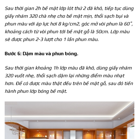
Sau thời gian 2h bề mặt lớp lót thứ 2 đã khô, tiếp tục dùng
giấy nhám 320 chà nhẹ cho bề mặt mịn, thổi sạch bụi và
phun màu với áp lực hơi 8 kg/cm2, góc mở vòi phun là 60˚,
khoảng cách từ vòi phun tới bề mặt gỗ là 50cm. Lớp màu
sẽ được phun 2-3 lượt cho 1 lần phun màu.
Bước 6: Dặm màu và phun bóng.
Sau thời gian khoảng 1h lớp màu đã khô, dùng giấy nhám
320 vuốt nhẹ, thổi sạch dặm lại những điểm màu nhạt
hơn. Để có được màu thật đều trên bề mặt gỗ, sau đó tiến
hành phun lớp bóng bề mặt.