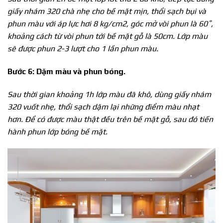
giấy nhám 320 chà nhẹ cho bề mặt mịn, thổi sạch bụi và
phun màu với áp lực hơi 8 kg/cm2, góc mở vòi phun là 60˚,
khoảng cách từ vòi phun tới bề mặt gỗ là 50cm. Lớp màu
sẽ được phun 2-3 lượt cho 1 lần phun màu.
Bước 6: Dặm màu và phun bóng.
Sau thời gian khoảng 1h lớp màu đã khô, dùng giấy nhám
320 vuốt nhẹ, thổi sạch dặm lại những điểm màu nhạt
hơn. Để có được màu thật đều trên bề mặt gỗ, sau đó tiến
hành phun lớp bóng bề mặt.