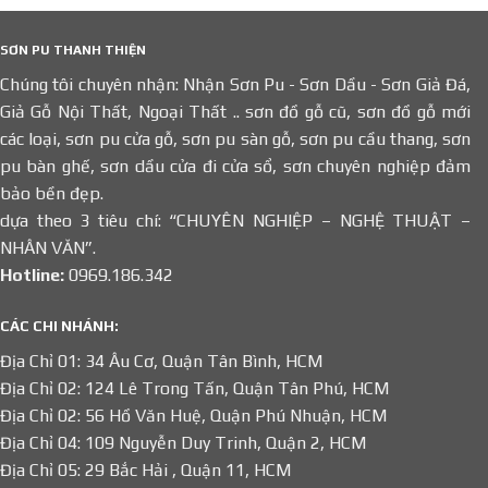
SƠN PU THANH THIỆN
Chúng tôi chuyên nhận: Nhận Sơn Pu - Sơn Dầu - Sơn Giả Đá,
Giả Gỗ Nội Thất, Ngoại Thất .. sơn đồ gỗ cũ, sơn đồ gỗ mới
các loại, sơn pu cửa gỗ, sơn pu sàn gỗ, sơn pu cầu thang, sơn
pu bàn ghế, sơn dầu cửa đi cửa sổ, sơn chuyên nghiệp đảm
bảo bền đẹp.
dựa theo 3 tiêu chí: “CHUYÊN NGHIỆP – NGHỆ THUẬT –
NHÂN VĂN”.
Hotline:
0969.186.342
CÁC CHI NHÁNH:
Địa Chỉ 01: 34 Âu Cơ, Quận Tân Bình, HCM
Địa Chỉ 02: 124 Lê Trong Tấn, Quận Tân Phú, HCM
Địa Chỉ 02: 56 Hồ Văn Huệ, Quận Phú Nhuận, HCM
Địa Chỉ 04: 109 Nguyễn Duy Trinh, Quận 2, HCM
Địa Chỉ 05: 29 Bắc Hải , Quận 11, HCM