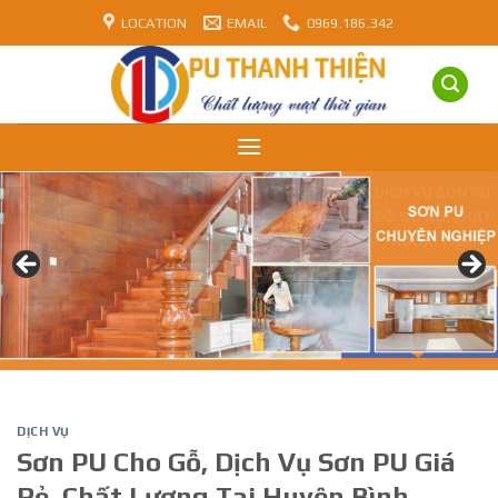
Skip
LOCATION
EMAIL
0969.186.342
to
content
DỊCH VỤ
Sơn PU Cho Gỗ, Dịch Vụ Sơn PU Giá
Rẻ, Chất Lượng Tại Huyện Bình