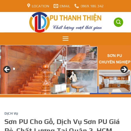
Skip
LOCATION
EMAIL
0969.186.342
to
content
DỊCH VỤ
Sơn PU Cho Gỗ, Dịch Vụ Sơn PU Giá
Rẻ, Chất Lượng Tại Quận 2, HCM