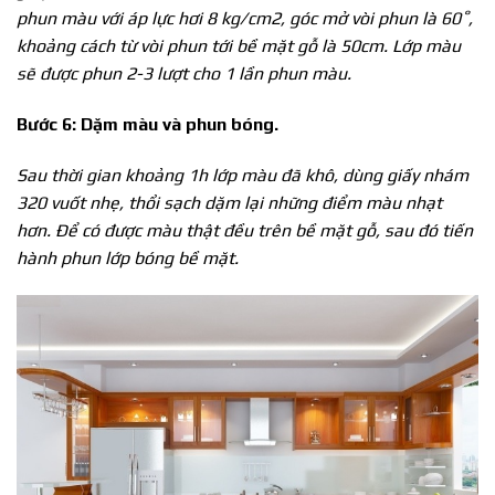
phun màu với áp lực hơi 8 kg/cm2, góc mở vòi phun là 60˚,
khoảng cách từ vòi phun tới bề mặt gỗ là 50cm. Lớp màu
sẽ được phun 2-3 lượt cho 1 lần phun màu.
Bước 6: Dặm màu và phun bóng.
Sau thời gian khoảng 1h lớp màu đã khô, dùng giấy nhám
320 vuốt nhẹ, thổi sạch dặm lại những điểm màu nhạt
hơn. Để có được màu thật đều trên bề mặt gỗ, sau đó tiến
hành phun lớp bóng bề mặt.