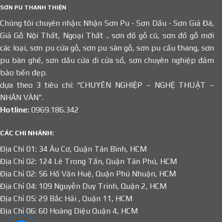
SƠN PU THANH THIỆN
Chúng tôi chuyên nhận: Nhận Sơn Pu - Sơn Dầu - Sơn Giả Đá,
Giả Gỗ Nội Thất, Ngoại Thất .. sơn đồ gỗ cũ, sơn đồ gỗ mới
các loại, sơn pu cửa gỗ, sơn pu sàn gỗ, sơn pu cầu thang, sơn
pu bàn ghế, sơn dầu cửa đi cửa sổ, sơn chuyên nghiệp đảm
bảo bền đẹp.
dựa theo 3 tiêu chí: “CHUYÊN NGHIỆP – NGHỆ THUẬT –
NHÂN VĂN”.
Hotline:
0969.186.342
CÁC CHI NHÁNH:
Địa Chỉ 01: 34 Âu Cơ, Quận Tân Bình, HCM
Địa Chỉ 02: 124 Lê Trong Tấn, Quận Tân Phú, HCM
Địa Chỉ 02: 56 Hồ Văn Huệ, Quận Phú Nhuận, HCM
Địa Chỉ 04: 109 Nguyễn Duy Trinh, Quận 2, HCM
Địa Chỉ 05: 29 Bắc Hải , Quận 11, HCM
Địa Chỉ 06: 60 Hoàng Diệu Quận 4, HCM