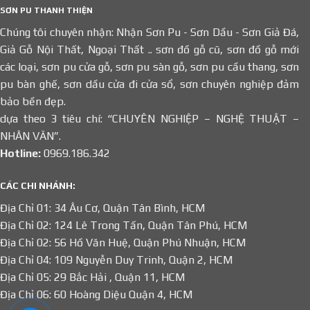
SƠN PU THANH THIỆN
Chúng tôi chuyên nhận: Nhận Sơn Pu - Sơn Dầu - Sơn Giả Đá,
Giả Gỗ Nội Thất, Ngoại Thất .. sơn đồ gỗ cũ, sơn đồ gỗ mới
các loại, sơn pu cửa gỗ, sơn pu sàn gỗ, sơn pu cầu thang, sơn
pu bàn ghế, sơn dầu cửa đi cửa sổ, sơn chuyên nghiệp đảm
bảo bền đẹp.
dựa theo 3 tiêu chí: “CHUYÊN NGHIỆP – NGHỆ THUẬT –
NHÂN VĂN”.
Hotline:
0969.186.342
CÁC CHI NHÁNH:
Địa Chỉ 01: 34 Âu Cơ, Quận Tân Bình, HCM
Địa Chỉ 02: 124 Lê Trong Tấn, Quận Tân Phú, HCM
Địa Chỉ 02: 56 Hồ Văn Huệ, Quận Phú Nhuận, HCM
Địa Chỉ 04: 109 Nguyễn Duy Trinh, Quận 2, HCM
Địa Chỉ 05: 29 Bắc Hải , Quận 11, HCM
Địa Chỉ 06: 60 Hoàng Diệu Quận 4, HCM