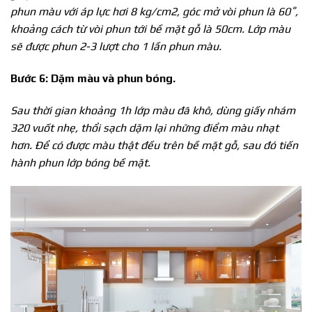
phun màu với áp lực hơi 8 kg/cm2, góc mở vòi phun là 60˚,
khoảng cách từ vòi phun tới bề mặt gỗ là 50cm. Lớp màu
sẽ được phun 2-3 lượt cho 1 lần phun màu.
Bước 6: Dặm màu và phun bóng.
Sau thời gian khoảng 1h lớp màu đã khô, dùng giấy nhám
320 vuốt nhẹ, thổi sạch dặm lại những điểm màu nhạt
hơn. Để có được màu thật đều trên bề mặt gỗ, sau đó tiến
hành phun lớp bóng bề mặt.