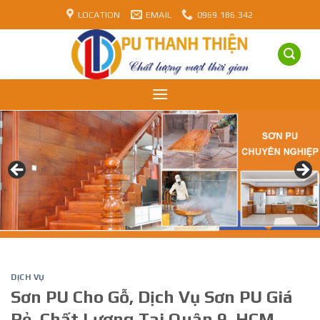
Skip
LOCATION
EMAIL
0969.186.342
to
content
DỊCH VỤ
Sơn PU Cho Gỗ, Dịch Vụ Sơn PU Giá
Rẻ, Chất Lượng Tại Quận 9, HCM